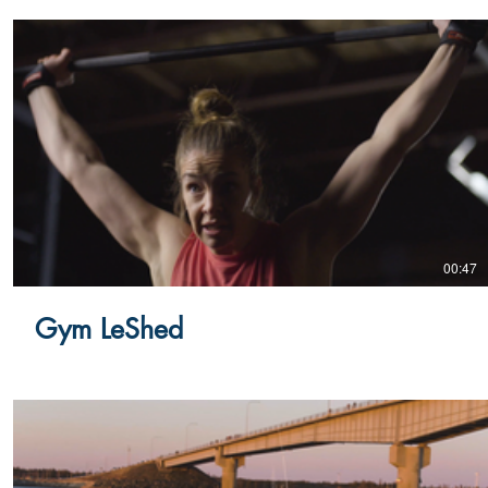
00:47
Gym LeShed