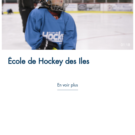
01:18
École de Hockey des Iles
En voir plus
Frédéri
k Jones, producteur :