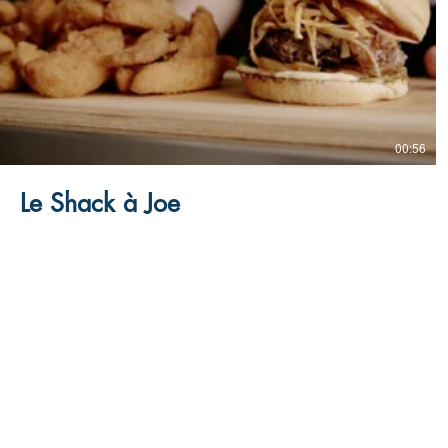
00:56
Le Shack à Joe
 506 337-7650