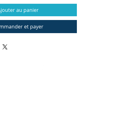
jouter au panier
mmander et payer
 506 337-7650
uctions.com