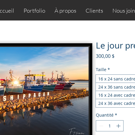
ccueil
Portfolio
À propos
Clients
Nous joi
Le jour p
Prix
300,00 $
Taille
*
16 x 24 sans cadr
24 x 36 sans cadr
16 x 24 avec cadr
24 x 36 avec cadr
Quantité
*