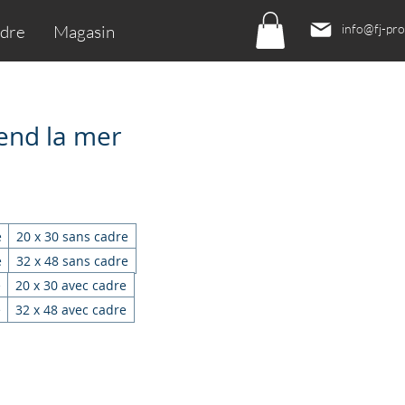
ndre
Magasin
info@fj-pr
rend la mer
e
20 x 30 sans cadre
e
32 x 48 sans cadre
e
20 x 30 avec cadre
e
32 x 48 avec cadre