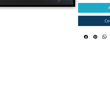
A
Co
Frédéri
k Jones, producteur :
info@fj-prod